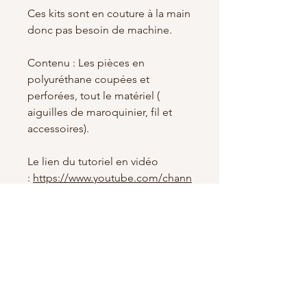
Ces kits sont en couture à la main
donc pas besoin de machine.
Contenu : Les pièces en
polyuréthane coupées et
perforées, tout le matériel (
aiguilles de maroquinier, fil et
accessoires).
Le lien du tutoriel en vidéo
:
https://www.youtube.com/chann
el/UCWoF9AJX5cZFgrotei2WWo
Q
et choissiez le modèle "Sailor"
Garantie : 3 mois