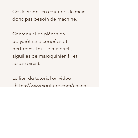
Ces kits sont en couture à la main
donc pas besoin de machine.
Contenu : Les pièces en
polyuréthane coupées et
perforées, tout le matériel (
aiguilles de maroquinier, fil et
accessoires).
Le lien du tutoriel en vidéo
:
https://www.youtube.com/chann
el/UCWoF9AJX5cZFgrotei2WWo
Q
Garantie : 3 mois