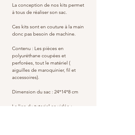
La conception de nos kits permet
à tous de réaliser son sac.
Ces kits sont en couture à la main
donc pas besoin de machine.
Contenu : Les pièces en
polyuréthane coupées et
perforées, tout le matériel (
aiguilles de maroquinier, fil et
accessoires).
Dimension du sac : 24*14*8 cm
Le lien du tutoriel en vidéo :
https://www.youtube.com/chann
el/UCWoF9AJX5cZFgrotei2WWo
Q