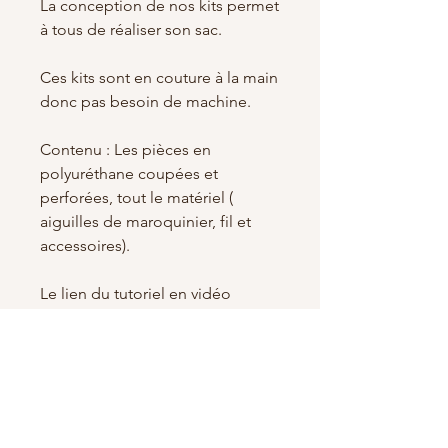
La conception de nos kits permet
à tous de réaliser son sac.
Ces kits sont en couture à la main
donc pas besoin de machine.
Contenu : Les pièces en
polyuréthane coupées et
perforées, tout le matériel (
aiguilles de maroquinier, fil et
accessoires).
Le lien du tutoriel en vidéo
:
https://www.youtube.com/chann
el/UCWoF9AJX5cZFgrotei2WWo
Q
Garantie : 3 mois