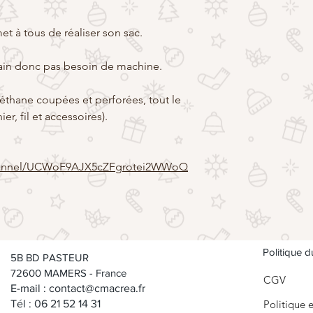
t à tous de réaliser son sac.
main donc pas besoin de machine.
éthane coupées et perforées, tout le
er, fil et accessoires).
channel/UCWoF9AJX5cZFgrotei2WWoQ
Politique 
5B BD PASTEUR
72600 MAMERS - France
CGV
E-mail :
contact@cmacrea.fr
Tél : 06 21 52 14 31
Politique 