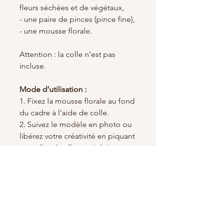
fleurs séchées et de végétaux,
- une paire de pinces (pince fine),
- une mousse florale.
Attention : la colle n’est pas
incluse.
Mode d’utilisation :
1. Fixez la mousse florale au fond
du cadre à l’aide de colle.
2. Suivez le modèle en photo ou
libérez votre créativité en piquant
ou collant les fleurs séchées une
à une.
3. Personnalisez votre
composition selon vos goûts
pour obtenir une œuvre unique.